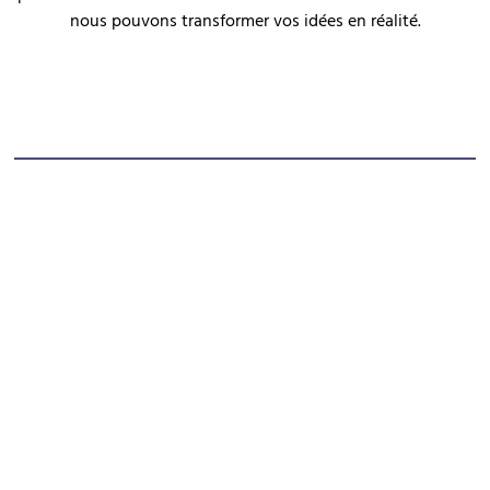
nous pouvons transformer vos idées en réalité.
Cuisine
Salle de Bain
Clôtures & Portails
Aménagements Extérieurs