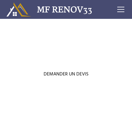
Rénovation Intérieur & Extérieur
Transformez vos espaces avec
MF Renov33
Faites appel à un professionnel pour la pose et l’installation
de votre cuisine aménagée.
DEMANDER UN DEVIS